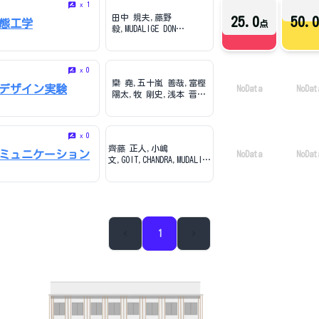
1
x
田中 規夫,藤野
25.0
50.0
態工学
点
毅,MUDALIGE DON
HIRANYA JAYASANKA
SENAVIRATHNA
0
x
欒 堯,五十嵐 善哉,富樫
デザイン実験
NoData
NoDat
陽太,牧 剛史,浅本 晋
吾,八木澤 順治,藤野
毅,内村 太郎,中村 謙
吾,MUDALIGE DON
0
x
HIRANYA JAYASANKA
齊藤 正人,小嶋
SENAVIRATHNA
ミュニケーション
NoData
NoDat
文,GOIT,CHANDRA,MUDALIGE
DON HIRANYA JAYASANKA
SENAVIRATHNA,Zafar
Usama
1
並び順
総合評価が高い順