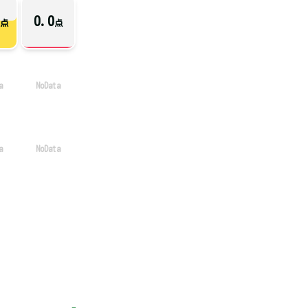
0.0
点
点
a
NoData
a
NoData
開講期
指定しない