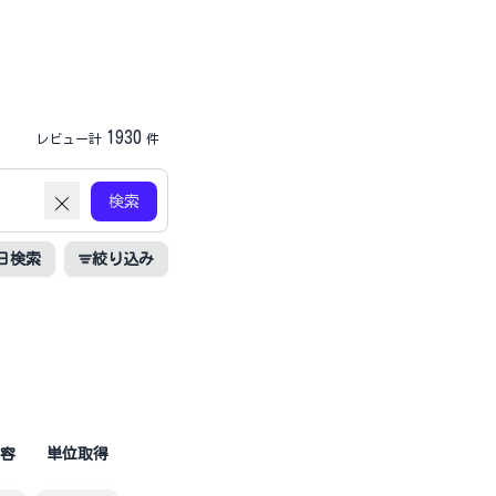
1930
レビュー計
件
検索
日検索
絞り込み
容
単位取得