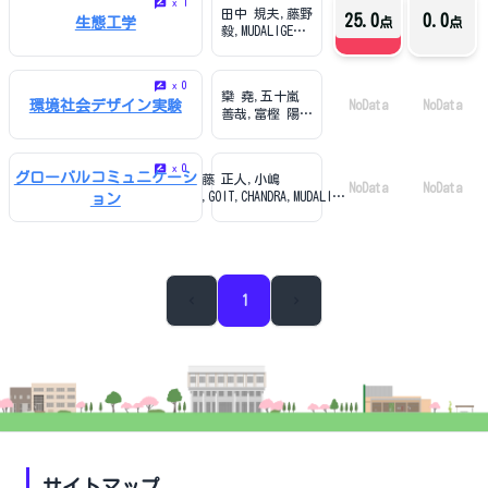
1
x
田中 規夫,藤野
25.0
0.0
生態工学
点
点
毅,MUDALIGE
DON HIRANYA
JAYASANKA
SENAVIRATHNA
0
x
欒 堯,五十嵐
環境社会デザイン実験
NoData
NoData
善哉,富樫 陽
太,牧 剛史,浅
本 晋吾,八木澤
順治,藤野 毅,
0
x
グローバルコミュニケーシ
齊藤 正人,小嶋
内村 太郎,中村
NoData
NoData
文,GOIT,CHANDRA,MUDALIGE
ョン
謙吾,MUDALIGE
DON HIRANYA JAYASANKA
DON HIRANYA
SENAVIRATHNA,Zafar
JAYASANKA
Usama
SENAVIRATHNA
1
サイトマップ