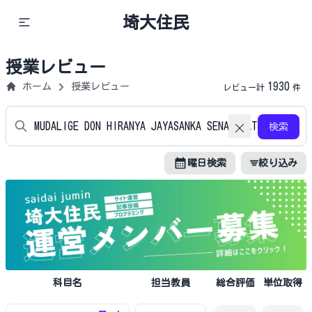
埼大住民
授業レビュー
1930
ホーム
授業レビュー
レビュー計
件
検索
曜日検索
絞り込み
科目名
担当教員
総合評価
単位取得