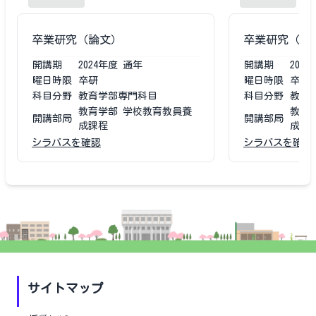
卒業研究（論文）
卒業研究（論
開講期
2024
年度
通年
開講期
2023
曜日時限
卒研
曜日時限
卒研
科目分野
教育学部専門科目
科目分野
教育
教育学部 学校教育教員養
教育
開講部局
開講部局
成課程
成課
シラバスを確認
シラバスを確認
サイトマップ