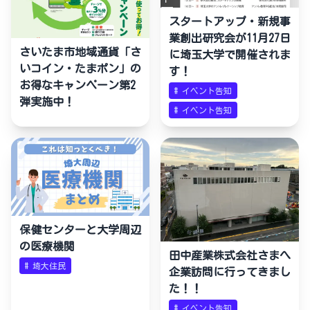
スタートアップ・新規事
業創出研究会が11月27日
さいたま市地域通貨「さ
に埼玉大学で開催されま
いコイン・たまポン」の
す！
お得なキャンペーン第2
#
イベント告知
弾実施中！
#
イベント告知
保健センターと大学周辺
の医療機関
田中産業株式会社さまへ
#
埼大住民
企業訪問に行ってきまし
た！！
#
イベント告知