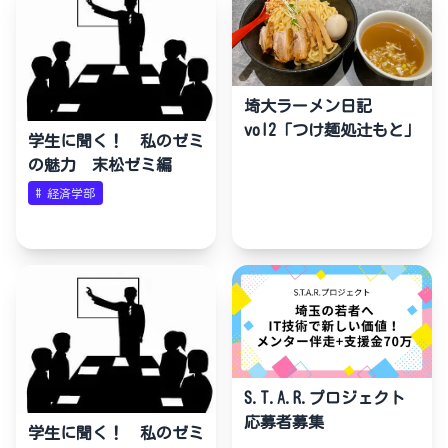
埼大ラーメン日記
vol2「つけ麺処辻もと」
学生に聞く！ 私のゼミ
の魅力 末松ゼミ編
#
経済学部
S.T.A.R.プロジェクト
応募者募集
学生に聞く！ 私のゼミ