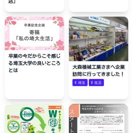
店」
卒業の今だからこそ感じ
る埼玉大学の良いところ
大森機械工業さまへ企業
とは
訪問に行ってきました！
#
埼玉
#
就活