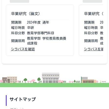
卒業研究（論文）
卒業研究（論
開講期
2024
年度
通年
開講期
2023
曜日時限
卒研
曜日時限
卒研
科目分野
教育学部専門科目
科目分野
教育
教育学部 学校教育教員養
教育
開講部局
開講部局
成課程
成課
シラバスを確認
シラバスを確認
サイトマップ