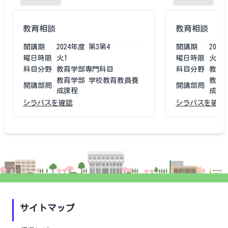
教育相談
教育相談
開講期
2024
年度
第3第4
開講期
2023
曜日時限
火1
曜日時限
火1
科目分野
教育学部専門科目
科目分野
教育
教育学部 学校教育教員養
教育
開講部局
開講部局
成課程
成課
シラバスを確認
シラバスを確認
サイトマップ