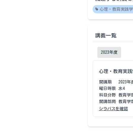
心理・教育実践学
講義一覧
2023
年度
心理・教育実践
開講期
2023
年
曜日時限
水4
科目分野
教育学
開講部局
教育学
シラバスを確認