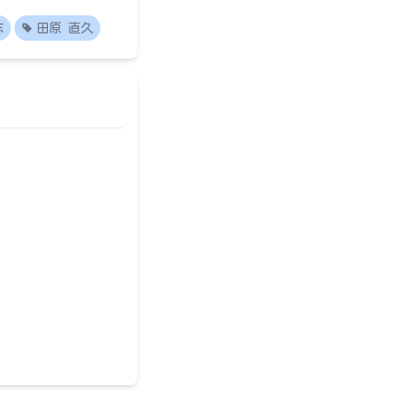
志
田原 直久