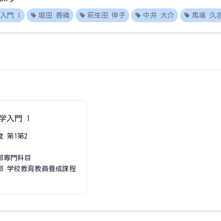
入門 I
堀田 香織
萩生田 伸子
中井 大介
馬場 久
学入門 I
度
第1第2
部専門科目
部 学校教育教員養成課程