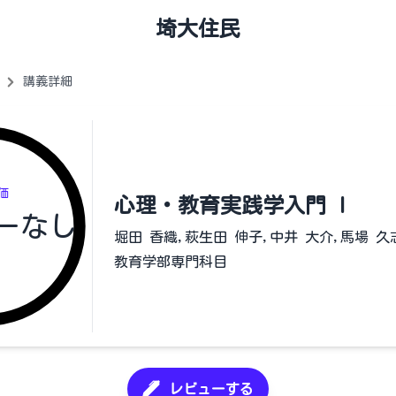
埼大住民
講義詳細
価
心理・教育実践学入門 I
ーなし
堀田 香織,萩生田 伸子,中井 大介,馬場 久
教育学部専門科目
レビューする