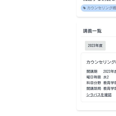
カウンセリング概
講義一覧
2023
年度
カウンセリング
開講期
2023
年
曜日時限
水2
科目分野
教育学
開講部局
教育学
シラバスを確認