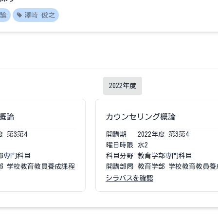
論
澤崎 俊之
2022
年度
概論
カウンセリング概論
度
第3第4
開講期
2022
年度
第3第4
曜日時限
水2
部専門科目
科目分野
教育学部専門科目
部 学校教育教員養成課程
開講部局
教育学部 学校教育教員養
シラバスを確認