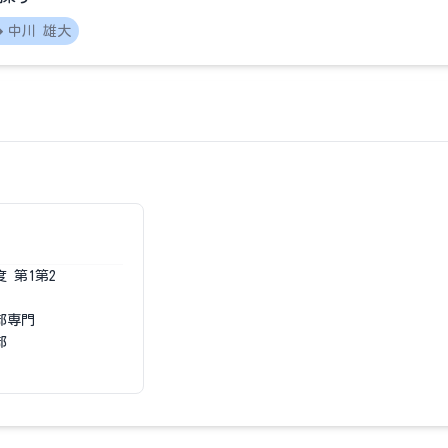
中川 雄大
度
第1第2
部専門
部