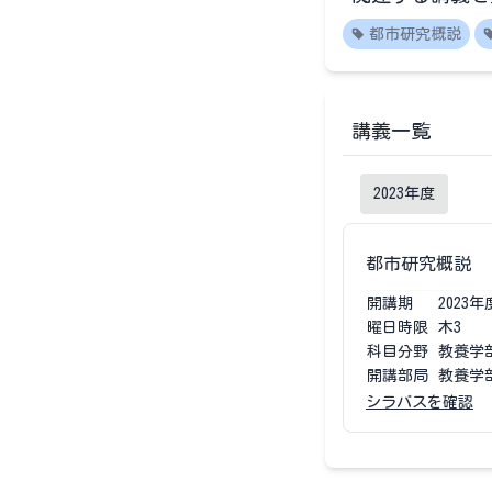
都市研究概説
講義一覧
2023
年度
都市研究概説
開講期
2023
年
曜日時限
木3
科目分野
教養学
開講部局
教養学
シラバスを確認