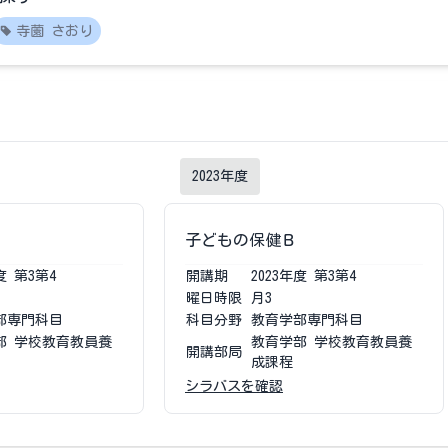
寺薗 さおり
2023
年度
子どもの保健Ｂ
度
第3第4
開講期
2023
年度
第3第4
曜日時限
月3
部専門科目
科目分野
教育学部専門科目
部 学校教育教員養
教育学部 学校教育教員養
開講部局
成課程
シラバスを確認