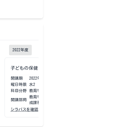
2022
年度
2021
年度
子どもの保健Ｂ
子どもの保健
開講期
2022
年度
第3第4
開講期
2021
曜日時限
水2
曜日時限
水2
科目分野
教育学部専門科目
科目分野
教育学
教育学部 学校教育教員養
教育学
開講部局
開講部局
成課程
成課程
シラバスを確認
シラバスを確認