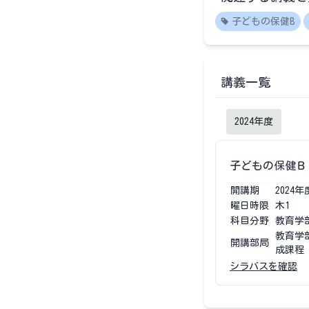
子どもの保健B
講義一覧
2024
年度
子どもの保健Ｂ
開講期
2024
年
曜日時限
木1
科目分野
教育学
教育学
開講部局
成課程
シラバスを確認