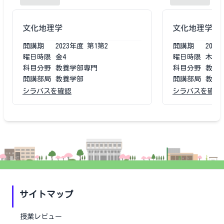
文化地理学
文化地理学
開講期
2023
年度
第1第2
開講期
2021
曜日時限
金4
曜日時限
木4
科目分野
教養学部専門
科目分野
教養
開講部局
教養学部
開講部局
教養
シラバスを確認
シラバスを確認
サイトマップ
授業レビュー