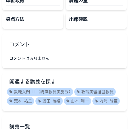
単位取得
課題の量
採点方法
出席確認
コメント
コメントはありません
関連する講義を探す
教職入門 II (講座教員実施分)
教育実習担当教員
荒木 祐二
浅田 茂裕
山本 利一
内海 能亜
講義一覧