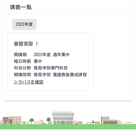
講義一覧
2023
年度
基礎実習 I
開講期
2023
年度
通年集中
曜日時限
集中
科目分野
教育学部専門科目
開講部局
教育学部 養護教諭養成課程
シラバスを確認