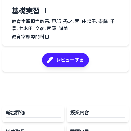
基礎実習 I
教育実習担当教員,戸部 秀之,関 由起子,齋藤 千
景,七木田 文彦,西尾 尚美
教育学部専門科目
レビューする
総合評価
授業内容