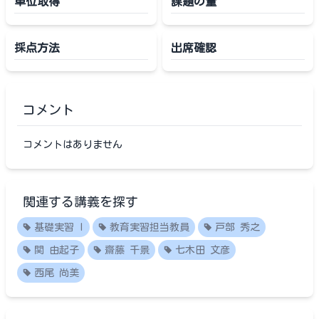
単位取得
課題の量
採点方法
出席確認
コメント
コメントはありません
関連する講義を探す
基礎実習 I
教育実習担当教員
戸部 秀之
関 由起子
齋藤 千景
七木田 文彦
西尾 尚美