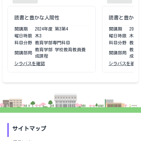
読書と豊かな人間性
読書と豊かな
開講期
2024
年度
第3第4
開講期
2023
曜日時限
木3
曜日時限
木3
科目分野
教育学部専門科目
科目分野
教育
教育学部 学校教育教員養
教育
開講部局
開講部局
成課程
成課
シラバスを確認
シラバスを確認
サイトマップ