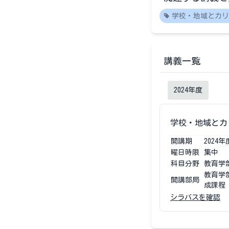
学校・地域とカリ
講義一覧
2024
年度
学校・地域とカ
開講期
2024
年
曜日時限
集中
科目分野
教育学
教育学
開講部局
成課程
シラバスを確認