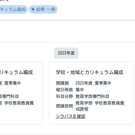
キュラム編成
舩橋 一男
2023
年度
リキュラム編成
学校・地域とカリキュラム編成
度
夏季集中
開講期
2023
年度
夏季集中
曜日時限
集中
部専門科目
科目分野
教育学部専門科目
部 学校教育教員養
教育学部 学校教育教員養
開講部局
成課程
シラバスを確認