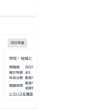
2022
年度
2021
年度
学校・地域とカリキュラム編成
学校・地域と
開講期
2022
年度
第1第2
開講期
2021
曜日時限
水5
曜日時限
火4
科目分野
教育学部専門科目
科目分野
教育学
教育学部 学校教育教員養
教育学
開講部局
開講部局
成課程
成課程
シラバスを確認
シラバスを確認