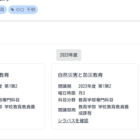
育
小口 千明
2023
年度
教育
自然災害と防災教育
度
第1第2
開講期
2023
年度
第1第2
曜日時限
月3
部専門科目
科目分野
教育学部専門科目
部 学校教育教員養
教育学部 学校教育教員養
開講部局
成課程
シラバスを確認