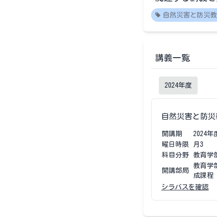
自然災害と防災教
講義一覧
2024
年度
自然災害と防災
開講期
2024
年
曜日時限
月3
科目分野
教育学
教育学
開講部局
成課程
シラバスを確認