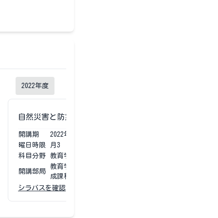
2022
年度
2021
年度
自然災害と防災教育
自然災害と防
開講期
2022
年度
第1第2
開講期
2021
曜日時限
月3
曜日時限
金4
科目分野
教育学部専門科目
科目分野
教育学
教育学部 学校教育教員養
教育学
開講部局
開講部局
成課程
成課程
シラバスを確認
シラバスを確認