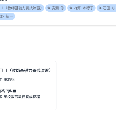
 I (教師基礎力養成演習)
廣瀬 悠
内河 水穂子
石田 耕
野 裕一
 I (教師基礎力養成演習)
度
第3第4
部専門科目
部 学校教育教員養成課程