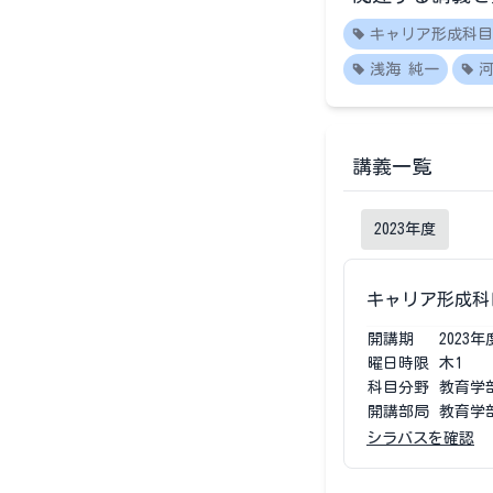
キャリア形成科目
浅海 純一
河
講義一覧
2023
年度
キャリア形成科目
開講期
2023
年
曜日時限
木1
科目分野
教育学
開講部局
教育学
シラバスを確認