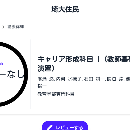
埼大住民
講義詳細
キャリア形成科目 I (教師
価
演習)
ーなし
廣瀬 悠,内河 水穂子,石田 耕一,関口 睦,
裕一
教育学部専門科目
レビューする