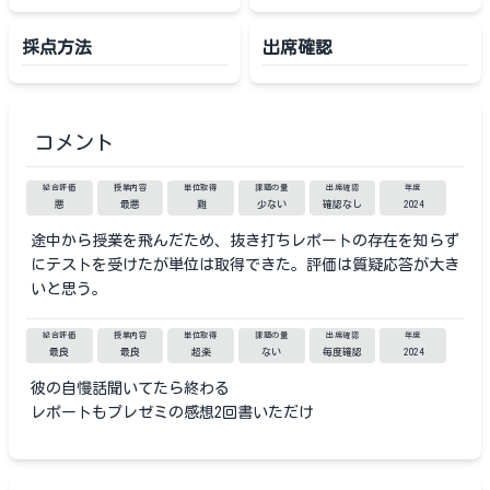
採点方法
出席確認
コメント
総合評価
授業内容
単位取得
課題の量
出席確認
年度
悪
最悪
難
少ない
確認なし
2024
途中から授業を飛んだため、抜き打ちレポートの存在を知らず
にテストを受けたが単位は取得できた。評価は質疑応答が大き
いと思う。
総合評価
授業内容
単位取得
課題の量
出席確認
年度
最良
最良
超楽
ない
毎度確認
2024
彼の自慢話聞いてたら終わる
レポートもプレゼミの感想2回書いただけ