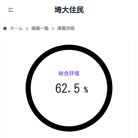
埼大住民
ホーム
講義一覧
講義詳細
総合評価
62.5
%