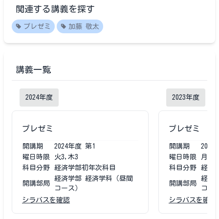
関連する講義を探す
プレゼミ
加藤 敬太
講義一覧
2024
年度
2023
年度
プレゼミ
プレゼミ
開講期
2024
年度
第1
開講期
2023
曜日時限
火3,木3
曜日時限
月3,
科目分野
経済学部初年次科目
科目分野
経済
経済学部 経済学科（昼間
経済
開講部局
開講部局
コース）
コー
シラバスを確認
シラバスを確認