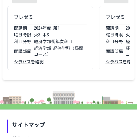
プレゼミ
プレゼミ
開講期
2024
年度
第1
開講期
2023
曜日時限
火3,木3
曜日時限
火3,
科目分野
経済学部初年次科目
科目分野
経済
経済学部 経済学科（昼間
経済
開講部局
開講部局
コース）
コー
シラバスを確認
シラバスを確認
サイトマップ