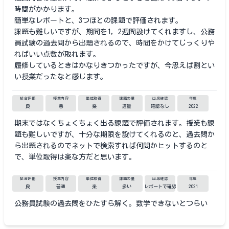
時間がかかります。
簡単なレポートと、3つほどの課題で評価されます。
課題も難しいですが、期間を1，2週間設けてくれますし、公務
員試験の過去問から出題されるので、時間をかけてじっくりや
ればいい点数が取れます。
履修しているときはかなりきつかったですが、今思えば割とい
い授業だったなと感じます。
総合評価
授業内容
単位取得
課題の量
出席確認
年度
良
悪
楽
適量
確認なし
2022
期末ではなくちょくちょく出る課題で評価されます。授業も課
題も難しいですが、十分な期限を設けてくれるのと、過去問か
ら出題されるのでネットで検索すれば何問かヒットするのと
で、単位取得は楽な方だと思います。
総合評価
授業内容
単位取得
課題の量
出席確認
年度
良
普通
楽
多い
レポートで確認
2021
公務員試験の過去問をひたすら解く。数学できないとつらい