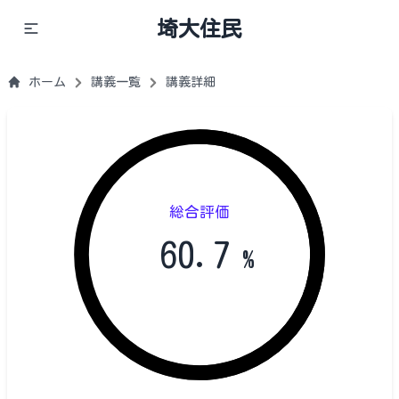
埼大住民
ホーム
講義一覧
講義詳細
総合評価
60.7
%