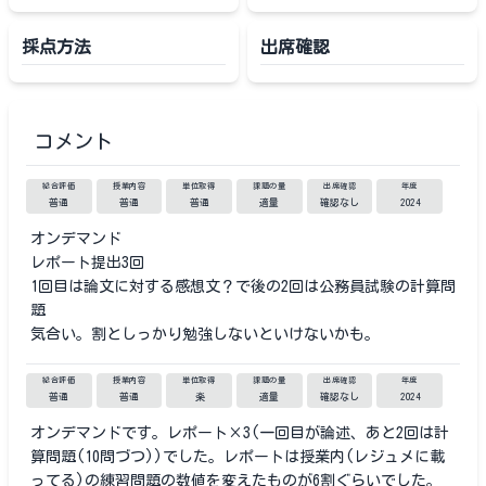
採点方法
出席確認
コメント
総合評価
授業内容
単位取得
課題の量
出席確認
年度
普通
普通
普通
適量
確認なし
2024
オンデマンド
レポート提出3回
1回目は論文に対する感想文？で後の2回は公務員試験の計算問
題
気合い。割としっかり勉強しないといけないかも。
総合評価
授業内容
単位取得
課題の量
出席確認
年度
普通
普通
楽
適量
確認なし
2024
オンデマンドです。レポート×3(一回目が論述、あと2回は計
算問題(10問づつ))でした。レポートは授業内(レジュメに載
ってる)の練習問題の数値を変えたものが6割ぐらいでした。