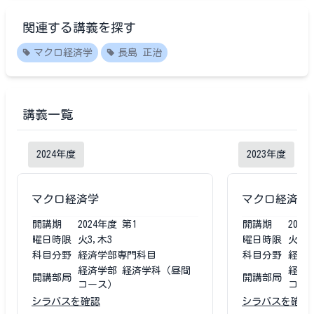
関連する講義を探す
マクロ経済学
長島 正治
講義一覧
2024
年度
2023
年度
マクロ経済学
マクロ経済学
開講期
2024
年度
第1
開講期
2023
曜日時限
火3,木3
曜日時限
火3,
科目分野
経済学部専門科目
科目分野
経済
経済学部 経済学科（昼間
経済
開講部局
開講部局
コース）
コー
シラバスを確認
シラバスを確認