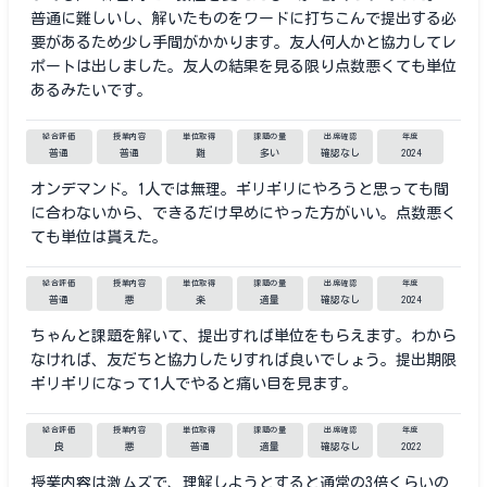
普通に難しいし、解いたものをワードに打ちこんで提出する必
要があるため少し手間がかかります。友人何人かと協力してレ
ポートは出しました。友人の結果を見る限り点数悪くても単位
あるみたいです。
総合評価
授業内容
単位取得
課題の量
出席確認
年度
普通
普通
難
多い
確認なし
2024
オンデマンド。1人では無理。ギリギリにやろうと思っても間
に合わないから、できるだけ早めにやった方がいい。点数悪く
ても単位は貰えた。
総合評価
授業内容
単位取得
課題の量
出席確認
年度
普通
悪
楽
適量
確認なし
2024
ちゃんと課題を解いて、提出すれば単位をもらえます。わから
なければ、友だちと協力したりすれば良いでしょう。提出期限
ギリギリになって1人でやると痛い目を見ます。
総合評価
授業内容
単位取得
課題の量
出席確認
年度
良
悪
普通
適量
確認なし
2022
授業内容は激ムズで、理解しようとすると通常の3倍くらいの