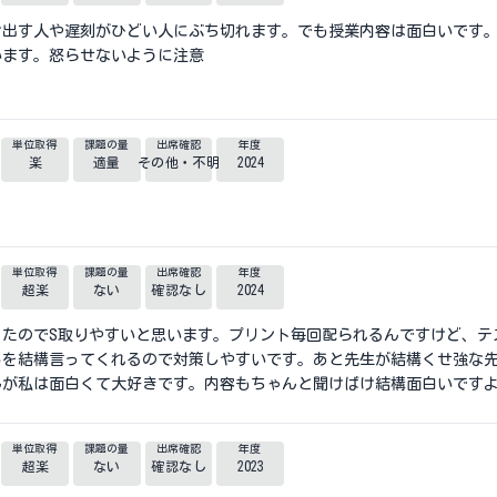
出す人や遅刻がひどい人にぶち切れます。でも授業内容は面白いです。
います。怒らせないように注意
単位取得
課題の量
出席確認
年度
楽
適量
その他・不明
2024
単位取得
課題の量
出席確認
年度
超楽
ない
確認なし
2024
ったのでS取りやすいと思います。プリント毎回配られるんですけど、テ
ろを結構言ってくれるので対策しやすいです。あと先生が結構くせ強な
んが私は面白くて大好きです。内容もちゃんと聞けばけ結構面白いです
単位取得
課題の量
出席確認
年度
超楽
ない
確認なし
2023