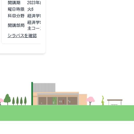
開講期
2023
年度
第1第2
曜日時限
火6
科目分野
経済学部専門科目
経済学部 経済学科（夜間
開講部局
主コース）
シラバスを確認