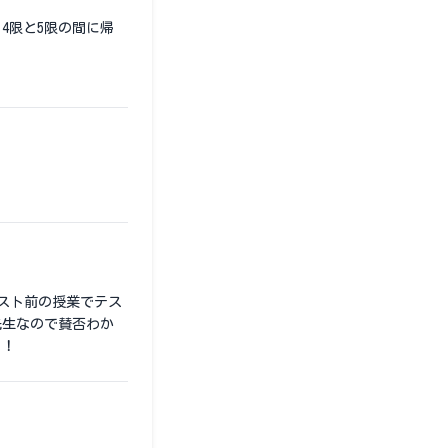
4限と5限の間に帰
スト前の授業でテス
先生なので賛否わか
よ！