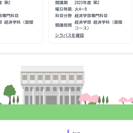
度
第2
開講期
2023
年度
第2
曜日時限
火4〜5
部専門科目
科目分野
経済学部専門科目
部 経済学科（昼間
経済学部 経済学科（昼間
開講部局
）
コース）
シラバスを確認