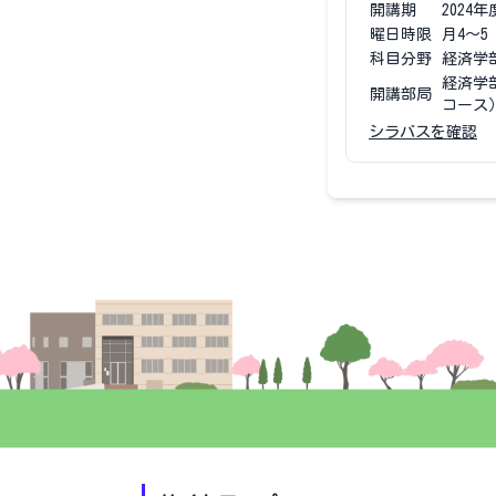
開講期
2024
年
曜日時限
月4〜5
科目分野
経済学
経済学
開講部局
コース
シラバスを確認