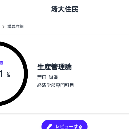
埼大住民
講義詳細
価
生産管理論
1
%
芦田 尚道
経済学部専門科目
レビューする