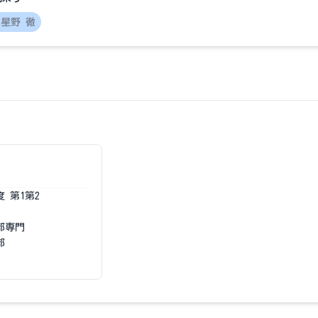
星野 徹
度
第1第2
部専門
部