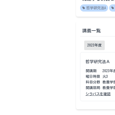
哲学研究法A
講義一覧
2023
年度
哲学研究法Ａ
開講期
2023
年
曜日時限
火3
科目分野
教養学
開講部局
教養学
シラバスを確認