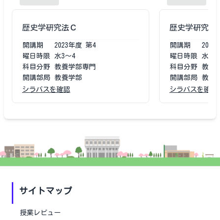
歴史学研究法Ｃ
歴史学研究法
開講期
2023
年度
第4
開講期
2021
曜日時限
水3〜4
曜日時限
水3〜
科目分野
教養学部専門
科目分野
教養
開講部局
教養学部
開講部局
教養
シラバスを確認
シラバスを確認
サイトマップ
授業レビュー