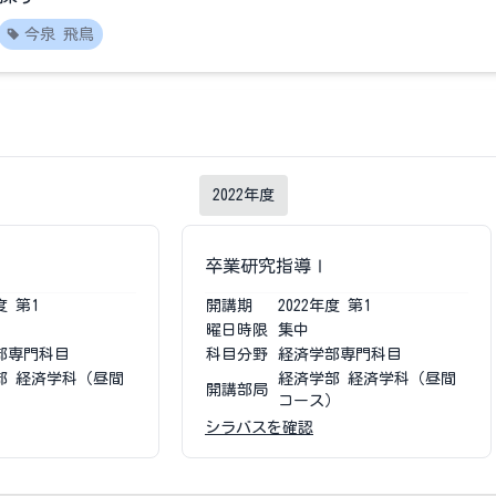
今泉 飛鳥
2022
年度
卒業研究指導Ⅰ
度
第1
開講期
2022
年度
第1
曜日時限
集中
部専門科目
科目分野
経済学部専門科目
部 経済学科（昼間
経済学部 経済学科（昼間
開講部局
）
コース）
シラバスを確認