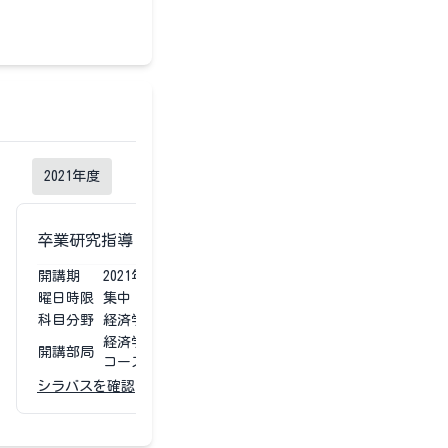
2021
年度
卒業研究指導Ⅰ
開講期
2021
年度
第1
曜日時限
集中
科目分野
経済学部専門科目
経済学部 経済学科（昼間
開講部局
コース）
シラバスを確認