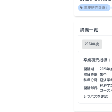
卒業研究指導Ⅰ
講義一覧
2023
年度
卒業研究指導Ⅰ
開講期
2023
年
曜日時限
集中
科目分野
経済学
経済学
開講部局
コース
シラバスを確認