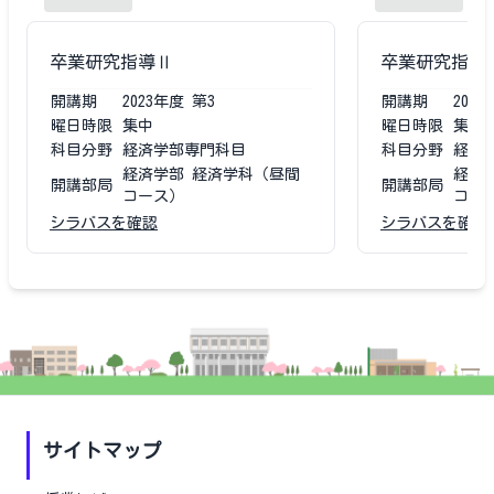
卒業研究指導Ⅱ
卒業研究指導
開講期
2023
年度
第3
開講期
2022
曜日時限
集中
曜日時限
集中
科目分野
経済学部専門科目
科目分野
経済
経済学部 経済学科（昼間
経済
開講部局
開講部局
コース）
コー
シラバスを確認
シラバスを確認
サイトマップ