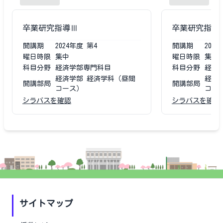
卒業研究指導Ⅲ
卒業研究指導
開講期
2024
年度
第4
開講期
2023
曜日時限
集中
曜日時限
集中
科目分野
経済学部専門科目
科目分野
経済
経済学部 経済学科（昼間
経済
開講部局
開講部局
コース）
コー
シラバスを確認
シラバスを確認
サイトマップ