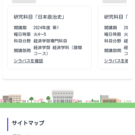
研究科目「日本政治史」
研究科目「日
開講期
2024
年度
第1
開講期
2023
曜日時限
火4〜5
曜日時限
火4〜
科目分野
経済学部専門科目
科目分野
経済
経済学部 経済学科（昼間
経済
開講部局
開講部局
コース）
コー
シラバスを確認
シラバスを確認
サイトマップ