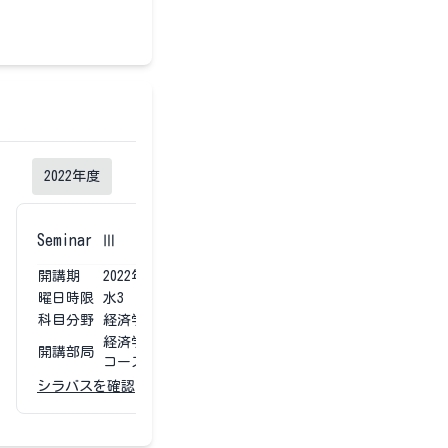
2022
年度
2021
年度
Seminar Ⅲ
Seminar Ⅲ
開講期
2022
年度
第4
開講期
2021
曜日時限
水3
曜日時限
金3
科目分野
経済学部専門科目
科目分野
経済学
経済学部 経済学科（昼間
経済学
開講部局
開講部局
コース）
コース
シラバスを確認
シラバスを確認