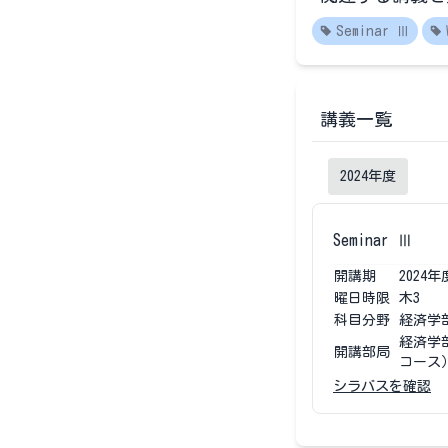
Seminar Ⅲ
講義一覧
2024
年度
Seminar Ⅲ
開講期
2024
年
曜日時限
木3
科目分野
経済学
経済学
開講部局
コース
シラバスを確認