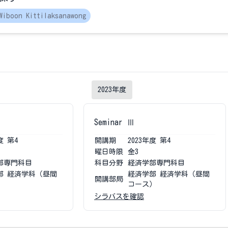
Wiboon Kittilaksanawong
2023
年度
Seminar Ⅲ
度
第4
開講期
2023
年度
第4
曜日時限
金3
部専門科目
科目分野
経済学部専門科目
部 経済学科（昼間
経済学部 経済学科（昼間
開講部局
）
コース）
シラバスを確認