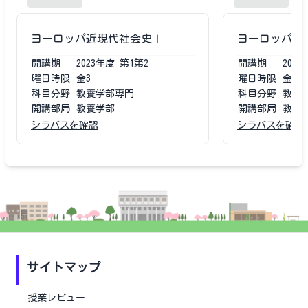
ヨーロッパ近現代社会史Ⅰ
ヨーロッパ近
開講期
2023
年度
第1第2
開講期
2022
曜日時限
金3
曜日時限
金3
科目分野
教養学部専門
科目分野
教養
開講部局
教養学部
開講部局
教養
シラバスを確認
シラバスを確認
サイトマップ
授業レビュー