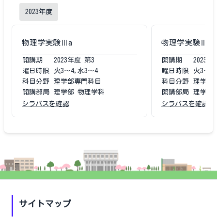
2023
年度
物理学実験Ⅲa
物理学実験Ⅲa
開講期
2023
年度
第3
開講期
2023
年
曜日時限
火3〜4,水3〜4
曜日時限
火3〜4
科目分野
理学部専門科目
科目分野
理学部
開講部局
理学部 物理学科
開講部局
理学部
シラバスを確認
シラバスを確認
サイトマップ