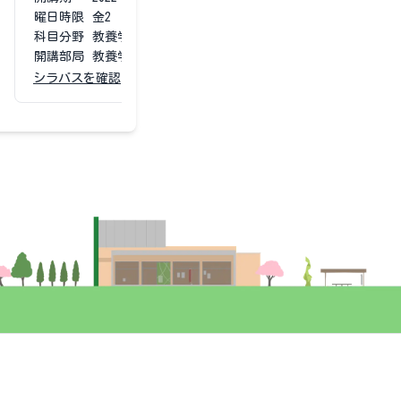
曜日時限
金2
曜日時限
金2
科目分野
教養学部基盤科目
科目分野
教養学
開講部局
教養学部
開講部局
教養学
シラバスを確認
シラバスを確認