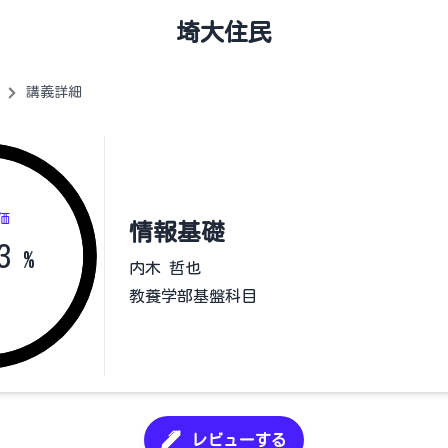
埼大住民
講義詳細
価
情報基礎
3
%
内木 哲也
教養学部基盤科目
レビューする