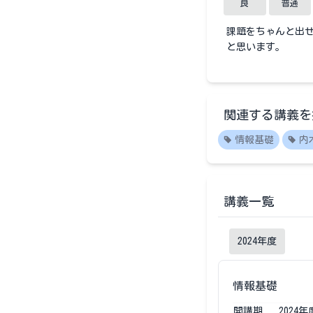
良
普通
課題をちゃんと出
と思います。
関連する講義を
情報基礎
内
講義一覧
2024
年度
情報基礎
開講期
2024
年