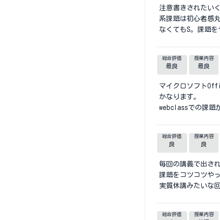
注意書きされたい
系課題は初心者感
なくてもS。課題
総合評価
授業内容
最良
最良
マイクロソフトOf
かなります。
webclassで
総合評価
授業内容
良
良
毎回の講義で出さ
課題をコツコツやっ
実質休講みたいな回
総合評価
授業内容