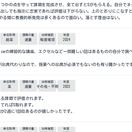
くつかの点を守って課題を完成させ、全て出すとSがもらえる。自分でネ
丸出しでも指示に忠実であれば評価は下がらない。上のとおりにこなす
をやる間に教養的新発見は多くあるので面白い。落とす理由はない。
単位取得
課題の量
出席確認
年度
超楽
適量
毎度確認
2024
ficeの練習的な講座、エクセルなど一部難しい回はあるものの自分で調
の課題が出席代わりなので、授業への出席が必須でもないのも有り難かったで
単位取得
課題の量
出席確認
年度
楽
適量
その他・不明
2023
れる課題で評価されます。
てればS取れます。
が2週に1回位あるのが嬉しかったです。
単位取得
課題の量
出席確認
年度