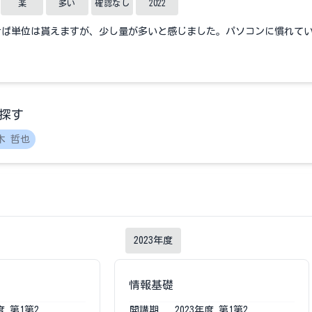
楽
多い
確認なし
2022
せば単位は貰えますが、少し量が多いと感じました。パソコンに慣れて
探す
木 哲也
2023
年度
情報基礎
度
第1第2
開講期
2023
年度
第1第2