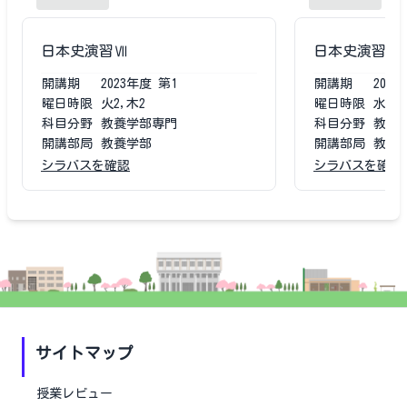
日本史演習Ⅶ
日本史演習Ⅶ
開講期
2023
年度
第1
開講期
2021
曜日時限
火2,木2
曜日時限
水4〜
科目分野
教養学部専門
科目分野
教養
開講部局
教養学部
開講部局
教養
シラバスを確認
シラバスを確認
サイトマップ
授業レビュー