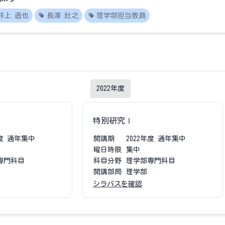
井上 直也
長澤 壯之
理学部担当教員
2022
年度
特別研究Ⅰ
度
通年集中
開講期
2022
年度
通年集中
曜日時限
集中
専門科目
科目分野
理学部専門科目
開講部局
理学部
シラバスを確認