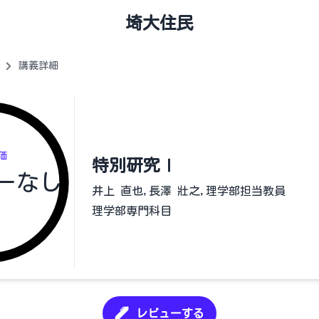
埼大住民
講義詳細
価
特別研究Ⅰ
ーなし
井上 直也,長澤 壯之,理学部担当教員
理学部専門科目
レビューする