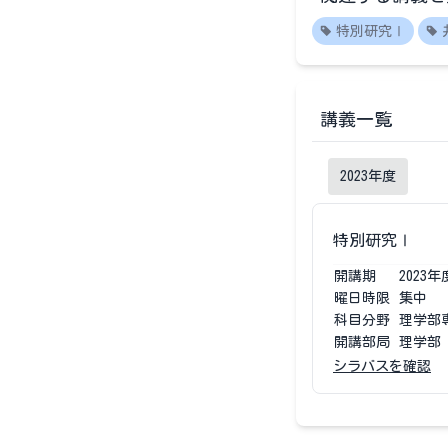
特別研究Ⅰ
講義一覧
2023
年度
特別研究Ⅰ
開講期
2023
年
曜日時限
集中
科目分野
理学部
開講部局
理学部
シラバスを確認