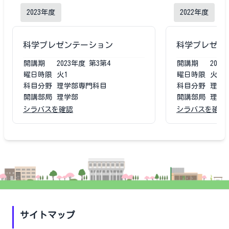
2023
年度
2022
年度
科学プレゼンテーション
科学プレゼン
開講期
2023
年度
第3第4
開講期
2022
曜日時限
火1
曜日時限
火1
科目分野
理学部専門科目
科目分野
理学
開講部局
理学部
開講部局
理学
シラバスを確認
シラバスを確認
サイトマップ