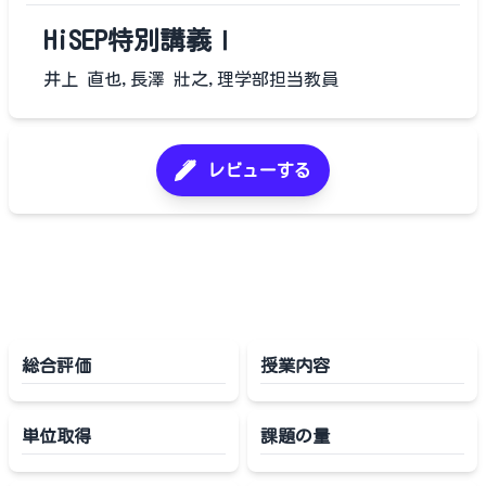
HiSEP特別講義Ⅰ
井上 直也,長澤 壯之,理学部担当教員
レビューする
総合評価
授業内容
単位取得
課題の量