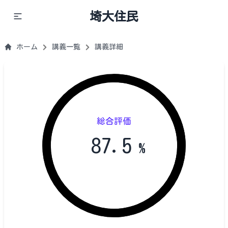
埼大住民
ホーム
講義一覧
講義詳細
総合評価
87.5
%