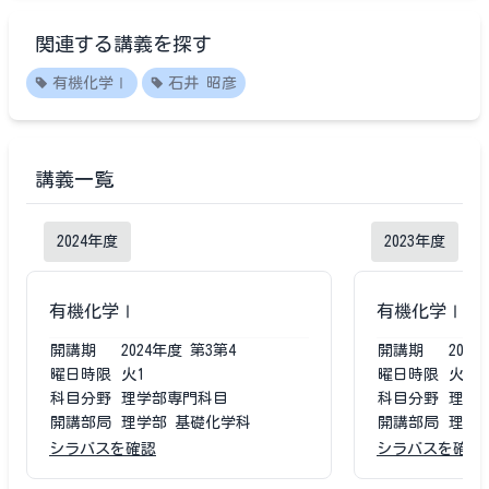
関連する講義を探す
有機化学Ⅰ
石井 昭彦
講義一覧
2024
年度
2023
年度
有機化学Ⅰ
有機化学Ⅰ
開講期
2024
年度
第3第4
開講期
2023
曜日時限
火1
曜日時限
火1
科目分野
理学部専門科目
科目分野
理学
開講部局
理学部 基礎化学科
開講部局
理学
シラバスを確認
シラバスを確認