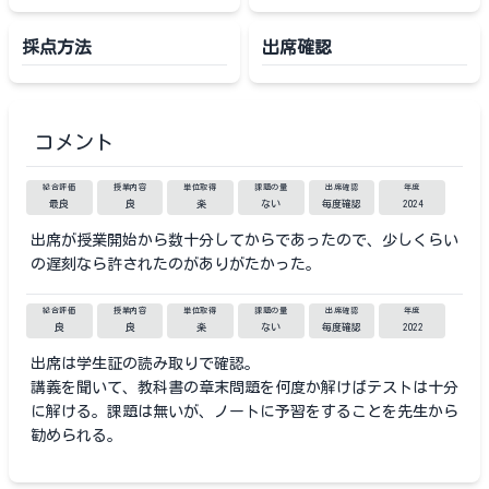
採点方法
出席確認
コメント
総合評価
授業内容
単位取得
課題の量
出席確認
年度
最良
良
楽
ない
毎度確認
2024
出席が授業開始から数十分してからであったので、少しくらい
の遅刻なら許されたのがありがたかった。
総合評価
授業内容
単位取得
課題の量
出席確認
年度
良
良
楽
ない
毎度確認
2022
出席は学生証の読み取りで確認。
講義を聞いて、教科書の章末問題を何度か解けばテストは十分
に解ける。課題は無いが、ノートに予習をすることを先生から
勧められる。