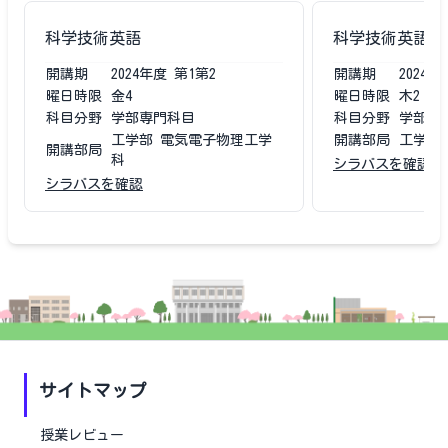
科学技術英語
科学技術英語
開講期
2024
年度
第1第2
開講期
2024
年
曜日時限
金4
曜日時限
木2
科目分野
学部専門科目
科目分野
学部専
工学部 電気電子物理工学
開講部局
工学部
開講部局
科
シラバスを確認
シラバスを確認
サイトマップ
授業レビュー