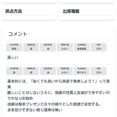
採点方法
出席確認
コメント
総合評価
授業内容
単位取得
課題の量
出席確認
年度
最良
良
楽
少ない
毎度確認
2024
楽しい
総合評価
授業内容
単位取得
課題の量
出席確認
年度
良
良
楽
少ない
時々あり
2024
基本的には、「拙くても良いから英語で発表しよう！」って授
業
難しいことはしないうえに、授業の性質上友達ができやすいの
でかなりお勧め
成績は期末プレゼンと日々の細々とした課題で決定する。
まあ怠けすぎない限り落単は無い