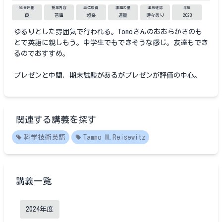
総合評価
授業内容
単位取得
課題の量
出席確認
年度
良
普通
超楽
適量
時々あり
2023
ゆるりとした雰囲気で行われる。Tomoさんのおおらかさのも
とで英語に親しもう。中学生でもできそうな感じ。友達もでき
るのでおすすめ。
プレゼンと中間，期末試験があるがプレゼンが評価の中心。
関連する講義を探す
科学技術英語
Tammo M.Reisewitz
講義一覧
2024
年度