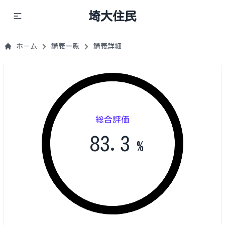
埼大住民
ホーム
講義一覧
講義詳細
総合評価
83.3
%