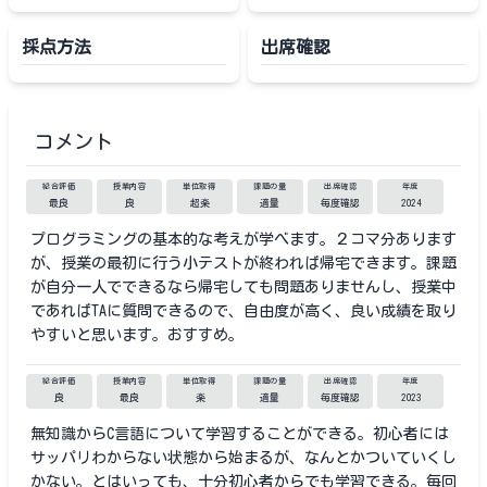
採点方法
出席確認
コメント
総合評価
授業内容
単位取得
課題の量
出席確認
年度
最良
良
超楽
適量
毎度確認
2024
プログラミングの基本的な考えが学べます。２コマ分あります
が、授業の最初に行う小テストが終われば帰宅できます。課題
が自分一人でできるなら帰宅しても問題ありませんし、授業中
であればTAに質問できるので、自由度が高く、良い成績を取り
やすいと思います。おすすめ。
総合評価
授業内容
単位取得
課題の量
出席確認
年度
良
最良
楽
適量
毎度確認
2023
無知識からC言語について学習することができる。初心者には
サッパリわからない状態から始まるが、なんとかついていくし
かない。とはいっても、十分初心者からでも学習できる。毎回