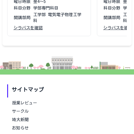
曜日時限
金4〜5
曜日時限
金4〜
科目分野
学部専門科目
科目分野
学部
工学部 電気電子物理工学
工学
開講部局
開講部局
科
科
シラバスを確認
シラバスを確認
サイトマップ
授業レビュー
サークル
埼大新聞
お知らせ