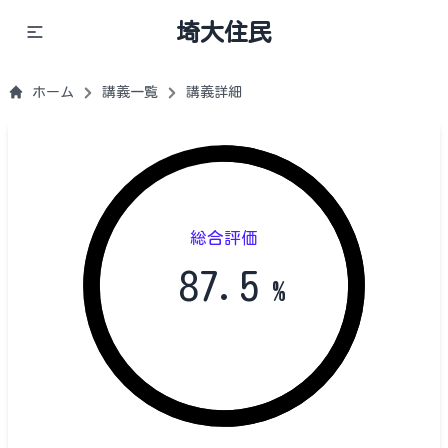
埼大住民
ホーム
講義一覧
講義詳細
総合評価
87.5
%