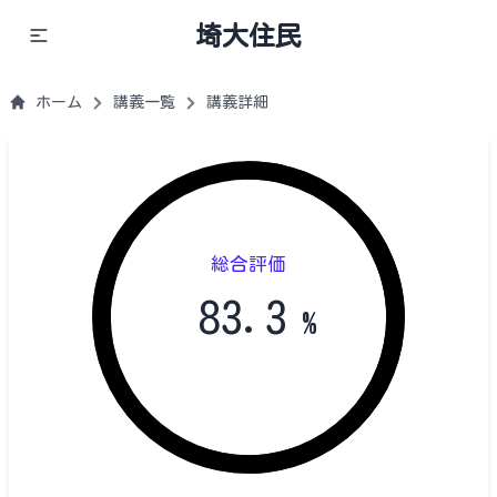
埼大住民
ホーム
講義一覧
講義詳細
総合評価
83.3
%