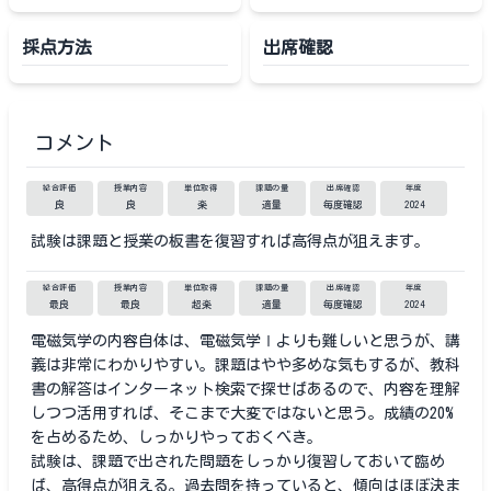
採点方法
出席確認
コメント
総合評価
授業内容
単位取得
課題の量
出席確認
年度
良
良
楽
適量
毎度確認
2024
試験は課題と授業の板書を復習すれば高得点が狙えます。
総合評価
授業内容
単位取得
課題の量
出席確認
年度
最良
最良
超楽
適量
毎度確認
2024
電磁気学の内容自体は、電磁気学Ⅰよりも難しいと思うが、講
義は非常にわかりやすい。課題はやや多めな気もするが、教科
書の解答はインターネット検索で探せばあるので、内容を理解
しつつ活用すれば、そこまで大変ではないと思う。成績の20%
を占めるため、しっかりやっておくべき。
試験は、課題で出された問題をしっかり復習しておいて臨め
ば、高得点が狙える。過去問を持っていると、傾向はほぼ決ま