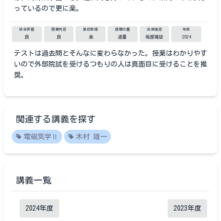
っているので更に楽。
総合評価
授業内容
単位取得
課題の量
出席確認
年度
良
良
楽
適量
毎度確認
2024
テストは過去問とそんなに変わらなかった。授業はわかりやす
いので外部院試を受けるつもりの人は真面目に受けることを推
奨。
関連する講義を探す
電磁気学Ⅱ
木村 雄一
講義一覧
2024
年度
2023
年度