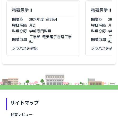
電磁気学Ⅱ
電磁気学Ⅱ
開講期
2024
年度
第3第4
開講期
2023
曜日時限
月2
曜日時限
月2
科目分野
学部専門科目
科目分野
学部
工学部 電気電子物理工学
工学
開講部局
開講部局
科
科
シラバスを確認
シラバスを確認
サイトマップ
授業レビュー