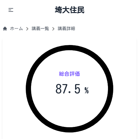
埼大住民
ホーム
講義一覧
講義詳細
総合評価
87.5
%