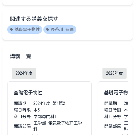
関連する講義を探す
基礎電子物性
長谷川 有貴
講義一覧
2024
年度
2023
年度
基礎電子物性
基礎電子物性
開講期
2024
年度
第1第2
開講期
2023
曜日時限
木3
曜日時限
木3
科目分野
学部専門科目
科目分野
学部
工学部 電気電子物理工学
工学
開講部局
開講部局
科
科