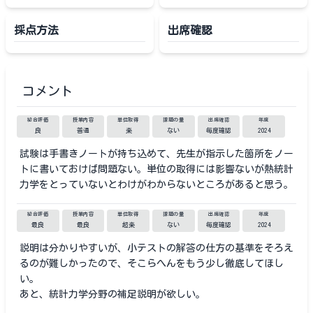
採点方法
出席確認
コメント
総合評価
授業内容
単位取得
課題の量
出席確認
年度
良
普通
楽
ない
毎度確認
2024
試験は手書きノートが持ち込めて、先生が指示した箇所をノー
トに書いておけば問題ない。単位の取得には影響ないが熱統計
力学をとっていないとわけがわからないところがあると思う。
総合評価
授業内容
単位取得
課題の量
出席確認
年度
最良
最良
超楽
ない
毎度確認
2024
説明は分かりやすいが、小テストの解答の仕方の基準をそろえ
るのが難しかったので、そこらへんをもう少し徹底してほし
い。
あと、統計力学分野の補足説明が欲しい。