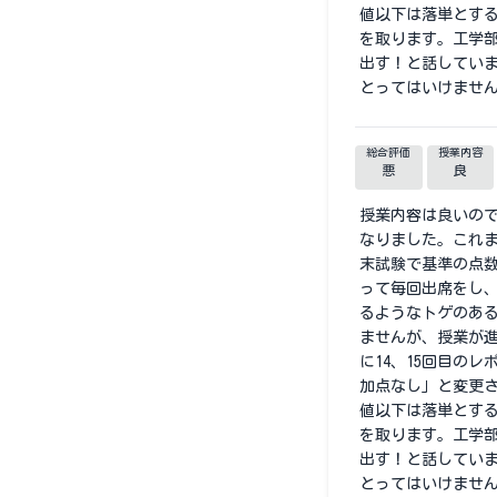
値以下は落単とす
を取ります。工学
出す！と話してい
とってはいけませ
総合評価
授業内容
悪
良
授業内容は良いの
なりました。これ
末試験で基準の点数
って毎回出席をし、
るようなトゲのあ
ませんが、授業が
に14、15回目の
加点なし」と変更
値以下は落単とす
を取ります。工学
出す！と話してい
とってはいけませ