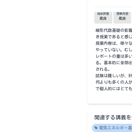
総合評価
授業内容
最良
最良
線形代数基礎の影
き授業であると感
授業内容は、様々
やっていない。む
レポートの量は多
る。基本的に全部
される。
試験は難しいが、
何よりも多くの人が
で個人的にはとて
関連する講義を
電気エネルギー基