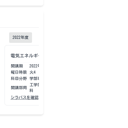
2022
年度
2021
年度
電気エネルギー基礎工学
電気エネルギ
開講期
2022
年度
第3第4
開講期
2021
曜日時限
火4
曜日時限
火4
科目分野
学部専門科目
科目分野
学部専
工学部 電気電子物理工学
工学部
開講部局
開講部局
科
科
シラバスを確認
シラバスを確認