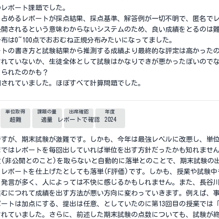
のレポート課題でした。
を占めるレポートが採点結果、採点基準、解答例が一切不明で、匿名で
公開されるという意味わからないシステムのため、良い成績をとるのは
布は0~100点でおおむね正規分布みたいになってました。
ートの書き方と試験結果から推測する成績より最終的な評定は高かった
されていないか、生徒全体として試験はかなりできが悪かったぽいので
とられたのかも？
開されていました。ほぼすべて計算問題でした。
単位取得
課題の量
出席確認
年度
超難
適量
レポートで確認
2024
ですが、期末試験が激難です。しかも、今年は最強レベルに改悪し、単
まではレポートを毎回出していれば単位を出す方針だったかも知れませ
(非公開とのこと)を取らないと自動的に落単とのことで、期末試験の
レポートを仕上げたとしても落単(F評価)です。しかも、授業や試験
る発言が多く、人によっては不快に感じるかもしれません。また、長谷
進むにつれて成績を出す方法が悪い方向に変わっていきます。例えば、
レポートは加点にする、提出は任意、としていたのに第13回目の授業では
されていました。さらに、前述した期末試験の点数についても、試験が