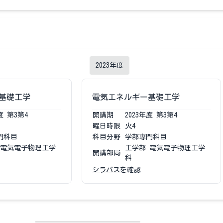
2023
年度
基礎工学
電気エネルギー基礎工学
度
第3第4
開講期
2023
年度
第3第4
曜日時限
火4
門科目
科目分野
学部専門科目
 電気電子物理工学
工学部 電気電子物理工学
開講部局
科
シラバスを確認