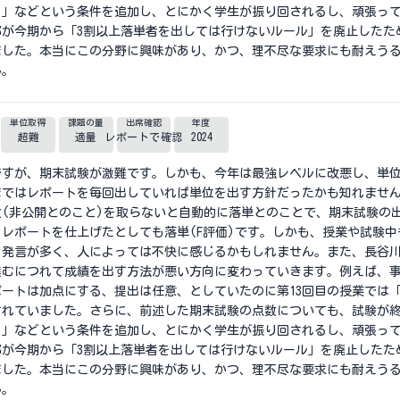
る」などという条件を追加し、とにかく学生が振り回されるし、頑張っ
部が今期から「3割以上落単者を出しては行けないルール」を廃止したた
ました。本当にこの分野に興味があり、かつ、理不尽な要求にも耐えう
ん。
単位取得
課題の量
出席確認
年度
超難
適量
レポートで確認
2024
ですが、期末試験が激難です。しかも、今年は最強レベルに改悪し、単
まではレポートを毎回出していれば単位を出す方針だったかも知れませ
(非公開とのこと)を取らないと自動的に落単とのことで、期末試験の
レポートを仕上げたとしても落単(F評価)です。しかも、授業や試験
る発言が多く、人によっては不快に感じるかもしれません。また、長谷
進むにつれて成績を出す方法が悪い方向に変わっていきます。例えば、
レポートは加点にする、提出は任意、としていたのに第13回目の授業では
されていました。さらに、前述した期末試験の点数についても、試験が
る」などという条件を追加し、とにかく学生が振り回されるし、頑張っ
部が今期から「3割以上落単者を出しては行けないルール」を廃止したた
ました。本当にこの分野に興味があり、かつ、理不尽な要求にも耐えう
ん。