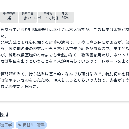
単位取得
課題の量
出席確認
年度
楽
多い
レポートで確認
2024
響もあってか長谷川靖洋先生は学生には不人気だが、この授業は余裕が
じた。
な発電方法とそれらに関する計算の演習で、丁寧にやる必要があるが、
しろ、同時期の他の授業よりも日常生活で使う計算があるので、実用的
いが、線形代数基礎のときよりも全然少なく、教科書を見たり、ネット
出せば単位を出すということを本人が明言しているので、レポートを出
計算問題のみで、持ち込みは基本的になんでも可能なので、特別何かを
履修キャンセルをしたため、10人ちょっとくらいの人数で、先生が丁
も良い授業だと思った。
探す
礎工学
長谷川 靖洋