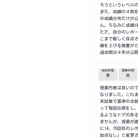
ろうというレベル
また、成績の４割
の成績分布だけが
ん。ちなみに成績分
ただ、自分のレポ
こまで厳しく採点
績を上げる措置が
過去問は４年分公
総合評価
授業内容
悪
良
授業内容は良いの
なりました。これ
末試験で基準の点数
って毎回出席をし、
るようなトゲのあ
ませんが、授業が
に14、15回目の
加点なし」と変更