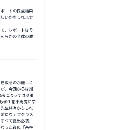
レポートの採点結果
難しいかもしれませ
ので、レポートはそ
なんらかの全体の成
位を取るのが難しく
んが、今回からは期
出来によっては頑張
中も学生を小馬鹿にす
川先生特有かもしれ
事前にウェブクラス
「すべて提出必須、
終わった後に「基準