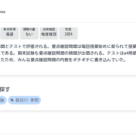
う
𝒓𝒔𝒆
単位取得
課題の量
出席確認
年度
普通
ない
毎度確認
2024
問題とテストで評価される。要点確認問題は毎回授業始めに配られて授
である。期末試験も要点確認問題の類題が出題される。テストはa4用
ったため、みんな要点確認問題の内容をギチギチに書き込んでいた。
探す
論
長谷川 孝明