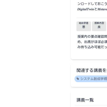
ンロードしておこ
𝑫𝒊𝒈𝒊𝒕𝒂𝒍𝑻𝒘𝒊𝒏と𝑴𝒆𝒕𝒂𝒗𝒆
総合評価
授業内容
悪
良
授業内の要点確認
め、出席がほぼ必須
み持ち込み可能だ
関連する講義を
システム創成学概
講義一覧