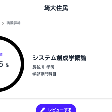
埼大住民
講義詳細
価
システム創成学概論
5
%
長谷川 孝明
学部専門科目
レビューする