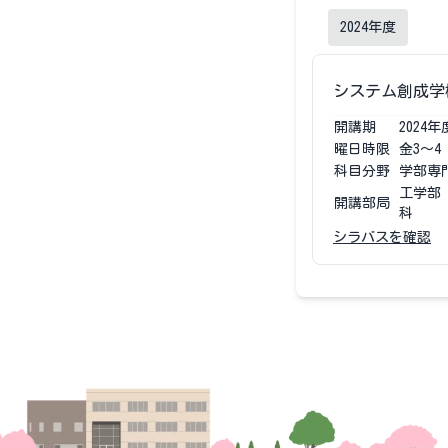
2024
年度
システム創成学
開講期
2024
年
曜日時限
金3〜4
科目分野
学部専
工学部
開講部局
科
シラバスを確認