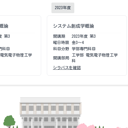
2023
年度
概論
システム創成学概論
度
第3
開講期
2023
年度
第3
曜日時限
金3〜4
門科目
科目分野
学部専門科目
 電気電子物理工学
工学部 電気電子物理工学
開講部局
科
シラバスを確認