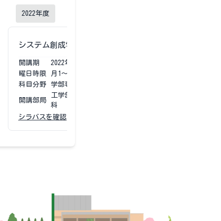
2022
年度
2021
年度
システム創成学概論
システム創成
開講期
2022
年度
第3
開講期
2021
曜日時限
月1〜2
曜日時限
月1〜2
科目分野
学部専門科目
科目分野
学部専
工学部 電気電子物理工学
工学部
開講部局
開講部局
科
科
シラバスを確認
シラバスを確認