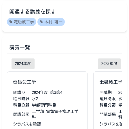
関連する講義を探す
電磁波工学
木村 雄一
講義一覧
2024
年度
2023
年度
電磁波工学
電磁波工学
開講期
2024
年度
第3第4
開講期
2023
曜日時限
水2
曜日時限
水2
科目分野
学部専門科目
科目分野
学部
工学部 電気電子物理工学
工学
開講部局
開講部局
科
科
シラバスを確認
シラバスを確認