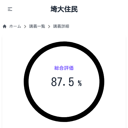
埼大住民
ホーム
講義一覧
講義詳細
総合評価
87.5
%