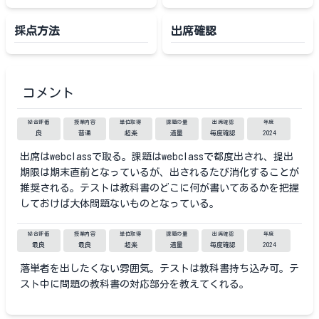
採点方法
出席確認
コメント
総合評価
授業内容
単位取得
課題の量
出席確認
年度
良
普通
超楽
適量
毎度確認
2024
出席はwebclassで取る。課題はwebclassで都度出され、提出
期限は期末直前となっているが、出されるたび消化することが
推奨される。テストは教科書のどこに何が書いてあるかを把握
しておけば大体問題ないものとなっている。
総合評価
授業内容
単位取得
課題の量
出席確認
年度
最良
最良
超楽
適量
毎度確認
2024
落単者を出したくない雰囲気。テストは教科書持ち込み可。テ
スト中に問題の教科書の対応部分を教えてくれる。