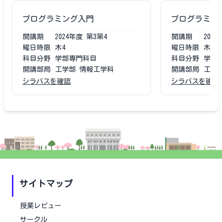
プログラミング入門
プログラミン
開講期
2024
年度
第3第4
開講期
2023
曜日時限
木4
曜日時限
木4
科目分野
学部専門科目
科目分野
学部
開講部局
工学部 情報工学科
開講部局
工学
シラバスを確認
シラバスを確認
サイトマップ
授業レビュー
サークル