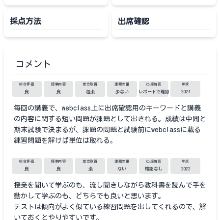
採点方法
出席確認
コメント
総合評価
授業内容
単位取得
課題の量
出席確認
年度
良
良
超楽
少ない
レポートで確認
2024
毎回の講義で、webclass上に出席確認用のキーワードと講義
の内容に関する短い問題が課題として出される。成績は中間と
期末試験で決まるが、課題の問題と試験前にwebclassに載る
練習問題を解けば単位は取れる。
総合評価
授業内容
単位取得
課題の量
出席確認
年度
良
良
楽
ない
確認なし
2022
授業を聞いて学ぶのも、流し聞きしながら教科書を読んで手を
動かして学ぶのも、どちらでも良いと思います。
テストは傾向がよく似ている練習問題を出してくれるので、解
いておくとやりやすいです。