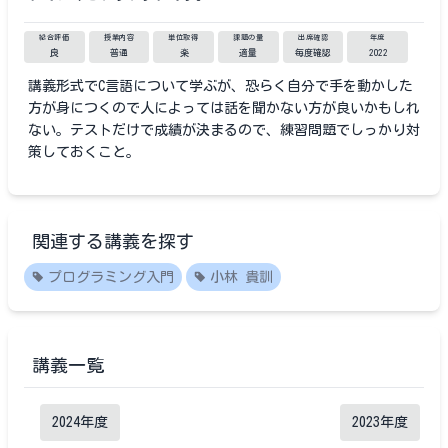
総合評価
授業内容
単位取得
課題の量
出席確認
年度
良
普通
楽
適量
毎度確認
2022
講義形式でC言語について学ぶが、恐らく自分で手を動かした
方が身につくので人によっては話を聞かない方が良いかもしれ
ない。テストだけで成績が決まるので、練習問題でしっかり対
策しておくこと。
関連する講義を探す
プログラミング入門
小林 貴訓
講義一覧
2024
年度
2023
年度