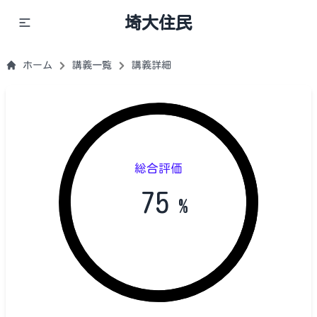
埼大住民
ホーム
講義一覧
講義詳細
総合評価
75
%