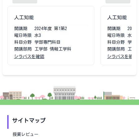
人工知能
人工知能
開講期
2024
年度
第1第2
開講期
2023
曜日時限
水3
曜日時限
水3
科目分野
学部専門科目
科目分野
学部
開講部局
工学部 情報工学科
開講部局
工学
シラバスを確認
シラバスを確認
サイトマップ
授業レビュー