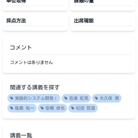
単位取得
課題の量
採点方法
出席確認
コメント
コメントはありません
関連する講義を探す
実践的システム開発Ⅰ
吉浦 紀晃
大久保 潤
後藤 祐一
安積 卓也
松田 哲直
講義一覧