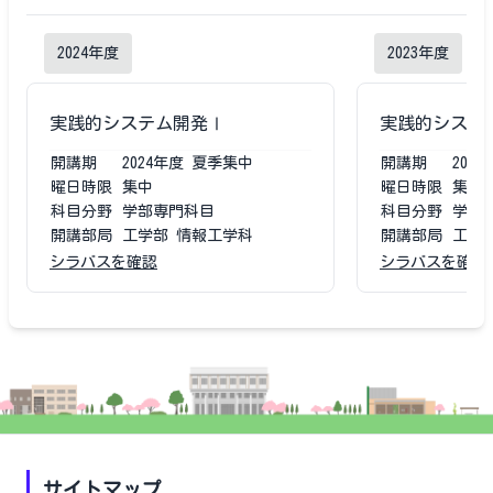
2024
年度
2023
年度
実践的システム開発Ⅰ
実践的システ
開講期
2024
年度
夏季集中
開講期
2023
曜日時限
集中
曜日時限
集中
科目分野
学部専門科目
科目分野
学部
開講部局
工学部 情報工学科
開講部局
工学
シラバスを確認
シラバスを確認
サイトマップ