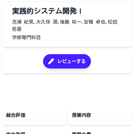
実践的システム開発Ⅰ
吉浦 紀晃,大久保 潤,後藤 祐一,安積 卓也,松田
哲直
学部専門科目
レビューする
総合評価
授業内容