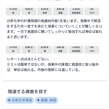
総合評価
授業内容
単位取得
課題の量
出席確認
年度
良
良
普通
適量
毎度確認
2024
分析化学の計算問題の発展的内容(を扱います。授業中で解答
をするため一度でも休むと授業についていくことが難しくなり
ます。一方で真面目に聞いてしっかりと勉強すれば単位は取れ
ると思います。
総合評価
授業内容
単位取得
課題の量
出席確認
年度
良
良
難
適量
毎度確認
2024
レポート点はほとんどない。
テストは簡単ではないが、授業中の課題に真面目に取り組め
ば、単位は取れる。内容の理解には適している。
関連する講義を探す
分析化学演習
齋藤 伸吾