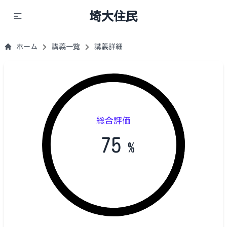
埼大住民
ホーム
講義一覧
講義詳細
総合評価
75
%