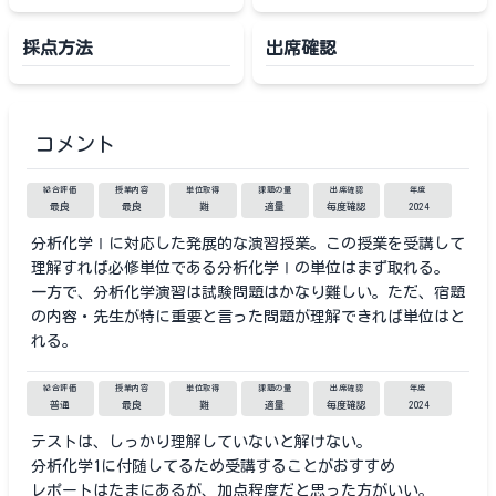
採点方法
出席確認
コメント
総合評価
授業内容
単位取得
課題の量
出席確認
年度
最良
最良
難
適量
毎度確認
2024
分析化学Ⅰに対応した発展的な演習授業。この授業を受講して
理解すれば必修単位である分析化学Ⅰの単位はまず取れる。
一方で、分析化学演習は試験問題はかなり難しい。ただ、宿題
の内容・先生が特に重要と言った問題が理解できれば単位はと
れる。
総合評価
授業内容
単位取得
課題の量
出席確認
年度
普通
最良
難
適量
毎度確認
2024
テストは、しっかり理解していないと解けない。
分析化学1に付随してるため受講することがおすすめ
レポートはたまにあるが、加点程度だと思った方がいい。