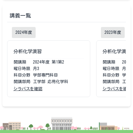
講義一覧
2024
年度
2023
年度
分析化学演習
分析化学演習
開講期
2024
年度
第1第2
開講期
2023
曜日時限
月3
曜日時限
月3
科目分野
学部専門科目
科目分野
学部
開講部局
工学部 応用化学科
開講部局
工学
シラバスを確認
シラバスを確認