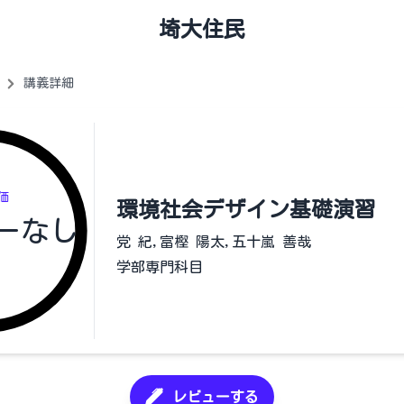
埼大住民
講義詳細
価
環境社会デザイン基礎演習
ーなし
党 紀,富樫 陽太,五十嵐 善哉
学部専門科目
レビューする