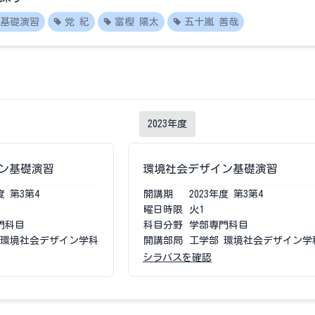
基礎演習
党 紀
富樫 陽太
五十嵐 善哉
2023
年度
ン基礎演習
環境社会デザイン基礎演習
度
第3第4
開講期
2023
年度
第3第4
曜日時限
火1
門科目
科目分野
学部専門科目
 環境社会デザイン学科
開講部局
工学部 環境社会デザイン学
シラバスを確認