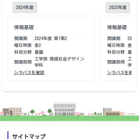
2024
年度
2023
年度
情報基礎
情報基礎
開講期
2024
年度
第1第2
開講期
2023
曜日時限
金2
曜日時限
金2
科目分野
基盤
科目分野
基盤
工学部 環境社会デザイン
工学
開講部局
開講部局
学科
学科
シラバスを確認
シラバスを確認
サイトマップ