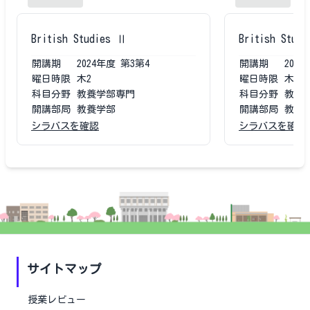
British Studies Ⅱ
British Stud
開講期
2024
年度
第3第4
開講期
2023
曜日時限
木2
曜日時限
木2
科目分野
教養学部専門
科目分野
教養
開講部局
教養学部
開講部局
教養
シラバスを確認
シラバスを確認
サイトマップ
授業レビュー